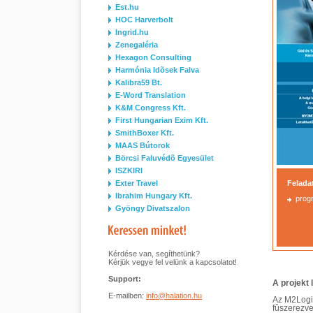
Est.hu
HOC Harverbolt
Ingrid.hu
Zenegaléria
Hexagon Consulting
Harmónia Idõsek Falva
Kalibra59 Bt.
E-Word Translation
K&M Congress Kft.
First Hungarian Exim Kft.
SmithBoxer Kft.
MAAS Bútorok
Börcsi Faluvédõ Egyesület
ISZKIRI
Exter Travel
Felada
Ibrahim Hungary Kft.
prog
Gyöngy Divatszalon
Kérdése van, segíthetünk?
Kérjük vegye fel velünk a kapcsolatot!
Support:
A projekt 
E-mailben:
info@halation.hu
Az M2Login
fûszerezv