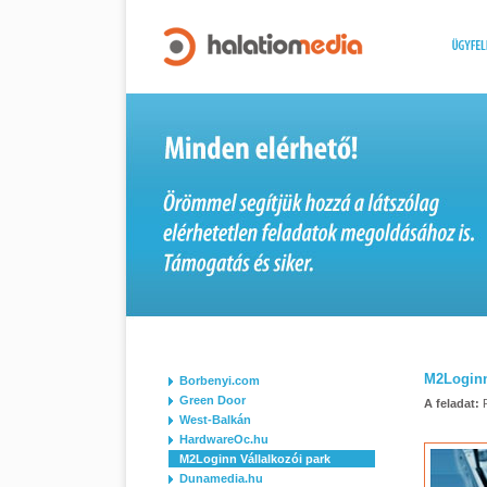
M2Loginn
Borbenyi.com
Green Door
A feladat:
West-Balkán
HardwareOc.hu
M2Loginn Vállalkozói park
Dunamedia.hu