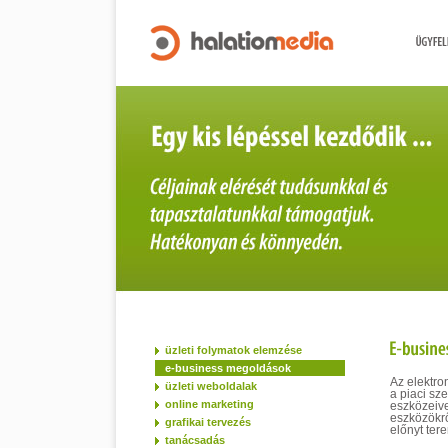
üzleti folymatok elemzése
e-business megoldások
Az elektron
üzleti weboldalak
a piaci sz
online marketing
eszközeiv
eszközökrő
grafikai tervezés
előnyt ter
tanácsadás