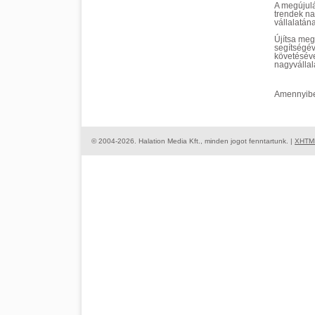
A megújulá
trendek na
vállalatán
Újítsa meg
segítségév
követéséve
nagyvállal
Amennyiben
© 2004-2026. Halation Media Kft., minden jogot fenntartunk. |
XHTM