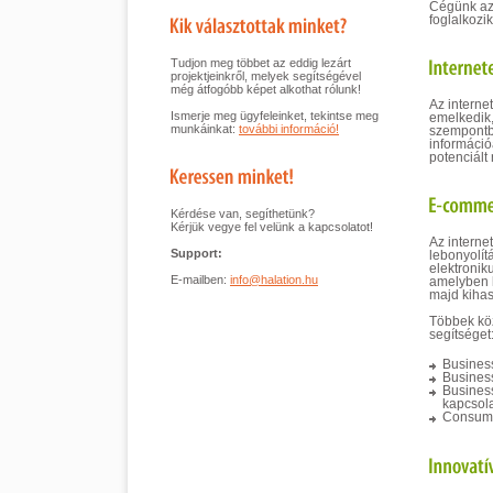
Cégünk az 
foglalkozik
Tudjon meg többet az eddig lezárt
projektjeinkről, melyek segítségével
még átfogóbb képet alkothat rólunk!
Az interne
Ismerje meg ügyfeleinket, tekintse meg
emelkedik,
munkáinkat:
további információ!
szempontbó
információá
potenciált 
Kérdése van, segíthetünk?
Kérjük vegye fel velünk a kapcsolatot!
Az interne
Support:
lebonyolít
elektronik
E-mailben:
info@halation.hu
amelyben h
majd kihas
Többek köz
segítséget
Business
Business
Business
kapcsola
Consumer